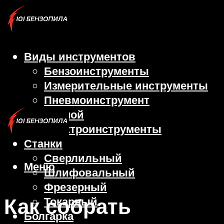
Виды инструментов
Бензоинструменты
Измерительные инструменты
Пневмоинструмент
Ручной
Электроинструменты
Станки
Сверлильный
Меню
Шлифовальный
Фрезерный
Как собрать
Токарный
Болгарка