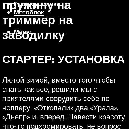
пружину на
Газонокосилка
Мотоблок
триммер на
заводилку
Меню
СТАРТЕР: УСТАНОВКА
Лютой зимой, вместо того чтобы
спать как все, решили мы с
приятелями соорудить себе по
чопперу. «Откопали» два «Урала»,
«Днепр» и. вперед. Навести красоту,
что-то подхромировать. не вопрос,