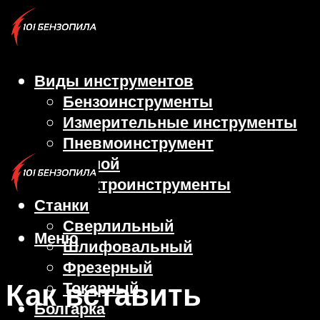
Виды инструментов
Бензоинструменты
Измерительные инструменты
Пневмоинструмент
Ручной
Электроинструменты
Станки
Сверлильный
Меню
Шлифовальный
Фрезерный
Как вставить
Токарный
Болгарка