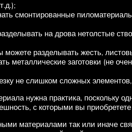
д.);
ать смонтированные пиломатериалы о
азделывать на дрова нетолстые ство
можете разделывать жесть, листов
ать металлические заготовки (не оч
езку не слишком сложных элементов,
риала нужна практика, поскольку од
пешность, с которыми вы приобретете
ными материалами так или иначе свя