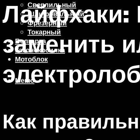
Лайфхаки: 
Сверлильный
Шлифовальный
Фрезерный
Токарный
заменить и
Болгарка
Газонокосилка
Мотоблок
электролоб
Меню
Как правильн