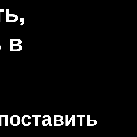
ь,
 в
поставить