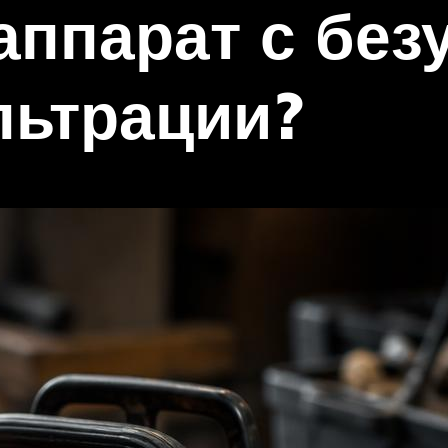
аппарат с без
льтрации?