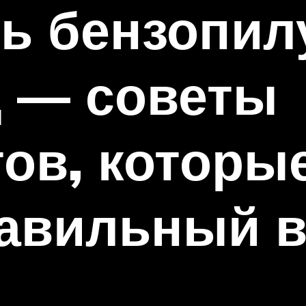
ь бензопил
д — советы
ов, которы
равильный 