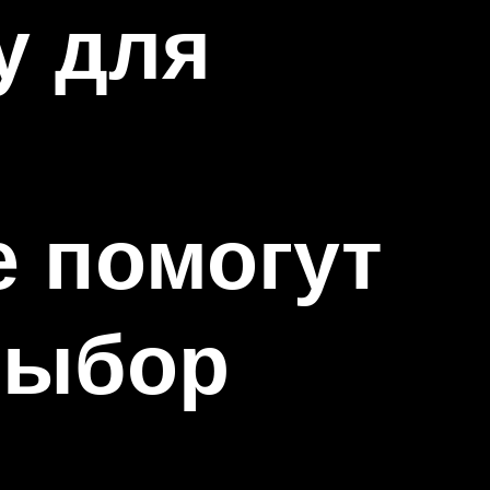
у для
е помогут
выбор