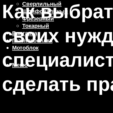
Как выбрат
Сверлильный
Шлифовальный
Фрезерный
Токарный
своих нуж
Болгарка
Газонокосилка
Мотоблок
специалист
Меню
сделать п