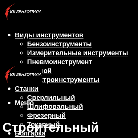
Виды инструментов
Бензоинструменты
Измерительные инструменты
Пневмоинструмент
Ручной
Электроинструменты
Станки
Сверлильный
Меню
Шлифовальный
Фрезерный
Строительный
Токарный
Болгарка