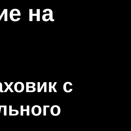
ие на
аховик с
льного