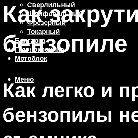
Как закрут
Сверлильный
Шлифовальный
Фрезерный
Токарный
бензопиле
Болгарка
Газонокосилка
Мотоблок
Меню
Как легко и п
бензопилы не