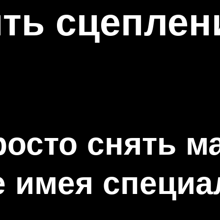
ить сцеплен
росто снять м
 имея специа