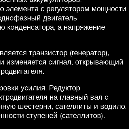
ого элемента с регулятором мощности
 однофазный двигатель
ью конденсатора, а напряжение
вляется транзистор (генератор),
ки изменяется сигнал, открывающий
родвигателя.
овки усилия. Редуктор
ктродвигателя на главный вал с
чную шестерни, сателлиты и водило.
ности ступеней (сателлитов).