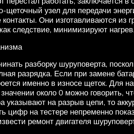
т перестал работать, заключается в 
-щеточный узел для передачи энерги
контакты. Они изготавливаются из г
как следствие, минимизируют нагрев
анизма
ачинать разборку шуруповерта, поско
лная разрядка. Если при замене бат
роется именно в износе щеток. Для 
значении около 0 можно говорить, чт
ра указывают на разрыв цепи, то акк
ь цифр на тестере непременно показы
звести ремонт двигателя шуруповерта