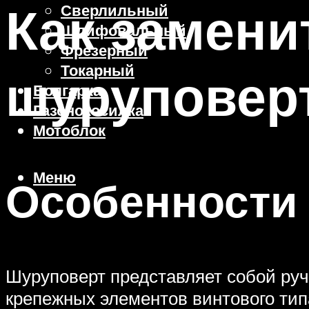
Как замени
Сверлильный
Шлифовальный
Фрезерный
Токарный
шуруповер
Болгарка
Газонокосилка
Мотоблок
Меню
Особенности 
Шуруповерт представляет собой руч
крепежных элементов винтового типа