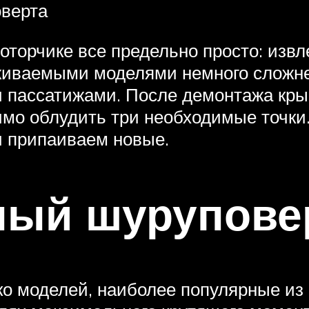
верта
торчике все предельно просто: изв
иваемыми моделями немного сложнее,
и пассатижами. После демонтажа кр
имо облудить три необходимые точки
и припаиваем новые.
ый шуруповер
ко моделей, наиболее популярные из к