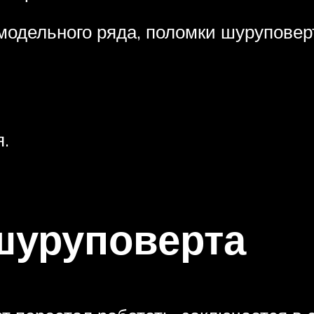
 модельного ряда, поломки шурупове
.
шуруповерта