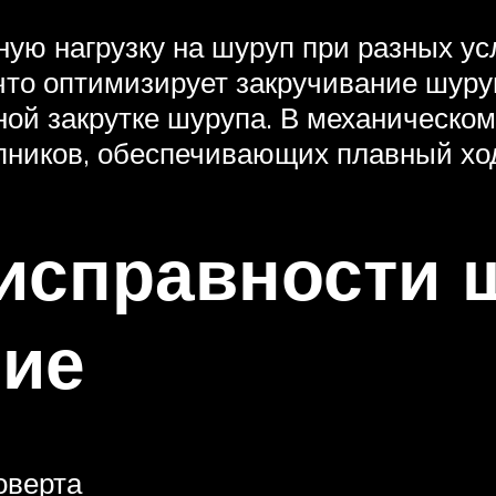
ную нагрузку на шуруп при разных ус
что оптимизирует закручивание шуру
ной закрутке шурупа. В механическо
пников, обеспечивающих плавный хо
исправности 
ние
оверта