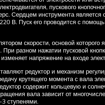
лектродвигателя, пускового кнопочн
ерс. Сердцем инструмента является
220 В. Пуск его проводится с помощ
ятором скорости, основой которого я
. При разном нажатии пусковой кноп
 изменяет напряжение на входе элект
авляют редуктор и механизм регулир
едачу крутящего момента с вала эле
дуктор содержит кольцевую и солне
ращения вала зависит от многочислен
-3 ступенями.