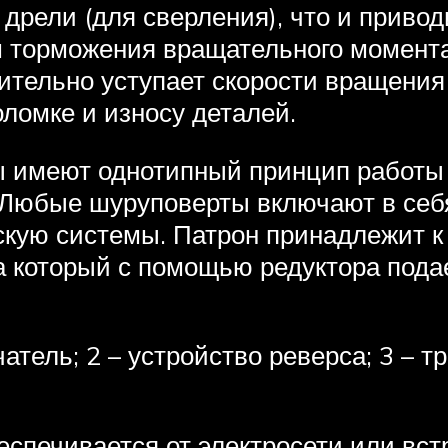
рели (для сверления), что и приводит
 торможения вращательного момента 
ительно уступает скорости вращения
оломке и износу деталей.
ы имеют однотипный принцип работы
 Любые шуруповерты включают в себя
скую системы. Патрон принадлежит к
на который с помощью редуктора пода
тель; 2 – устройство реверса; 3 – тра
еспечивается от электросети или вст