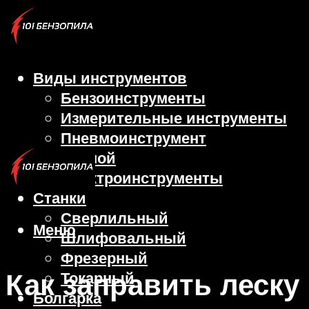
Виды инструментов
Бензоинструменты
Измерительные инструменты
Пневмоинструмент
Ручной
Электроинструменты
Станки
Сверлильный
Меню
Шлифовальный
Фрезерный
Как заправить леску
Токарный
Болгарка