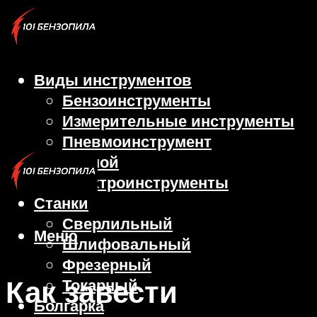
Виды инструментов
Бензоинструменты
Измерительные инструменты
Пневмоинструмент
Ручной
Электроинструменты
Станки
Сверлильный
Меню
Шлифовальный
Фрезерный
Как завести
Токарный
Болгарка