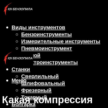
Виды инструментов
Бензоинструменты
Измерительные инструменты
Пневмоинструмент
Ручной
Электроинструменты
Станки
Сверлильный
Меню
Шлифовальный
Фрезерный
Какая компрессия
Токарный
Болгарка