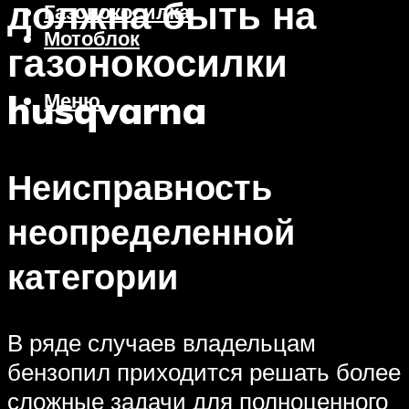
должна быть на
Газонокосилка
Мотоблок
газонокосилки
husqvarna
Меню
Неисправность
неопределенной
категории
В ряде случаев владельцам
бензопил приходится решать более
сложные задачи для полноценного