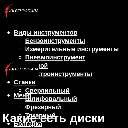
Виды инструментов
Бензоинструменты
Измерительные инструменты
Пневмоинструмент
Ручной
Электроинструменты
Станки
Сверлильный
Меню
Шлифовальный
Фрезерный
Какие есть диски
Токарный
Болгарка