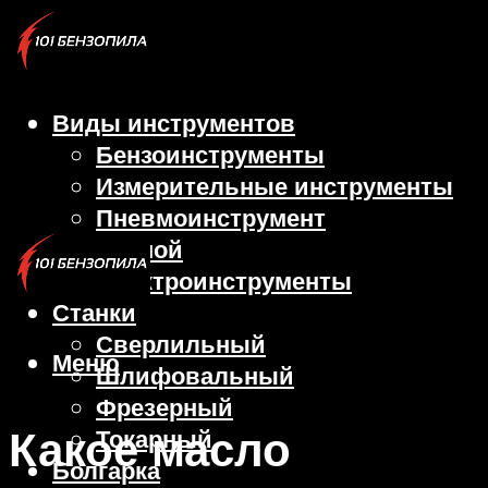
Виды инструментов
Бензоинструменты
Измерительные инструменты
Пневмоинструмент
Ручной
Электроинструменты
Станки
Сверлильный
Меню
Шлифовальный
Фрезерный
Какое масло
Токарный
Болгарка