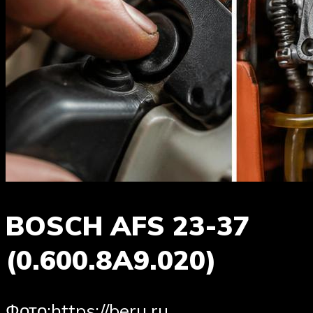
BOSCH AFS 23-37
(0.600.8A9.020)
​Фото:https://beru.ru