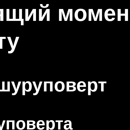
ящий момен
ту
 шуруповерт
уповерта