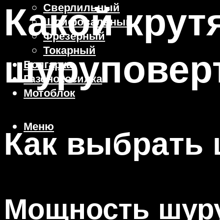
Какой крут
Сверлильный
Шлифовальный
Фрезерный
Токарный
шуруповер
Болгарка
Газонокосилка
Мотоблок
Меню
Как выбрать
Мощность шур