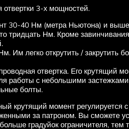
 отвертки 3-х мощностей.
нт 30-40 Нм (метра Ньютона) и выш
то тридцать Нм. Кроме завинчивани
.
Нм. Им легко открутить / закрутить 
проводная отвертка. Его крутящий мо
ля работы с небольшими застежками
льные болты.
ный крутящий момент регулируется с
енными за патроном. Вы сможете у
 больше градуйок ограничителя, тем