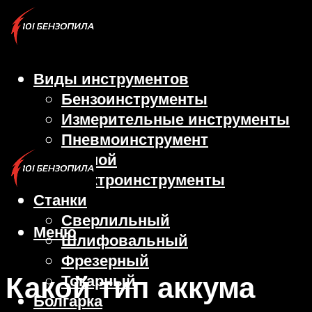
Виды инструментов
Бензоинструменты
Измерительные инструменты
Пневмоинструмент
Ручной
Электроинструменты
Станки
Сверлильный
Меню
Шлифовальный
Фрезерный
Какой тип аккума
Токарный
Болгарка