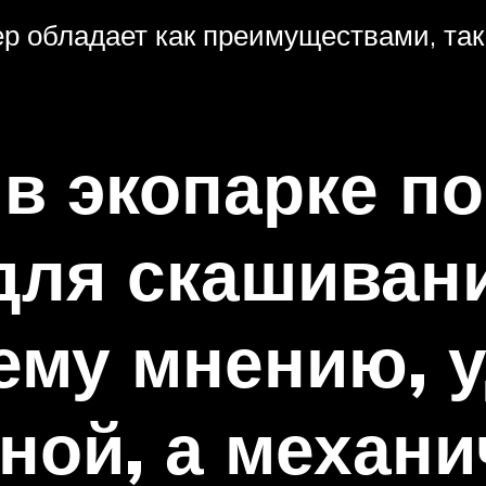
р обладает как преимуществами, так 
 в экопарке п
 для скашиван
ему мнению, 
чной, а механ