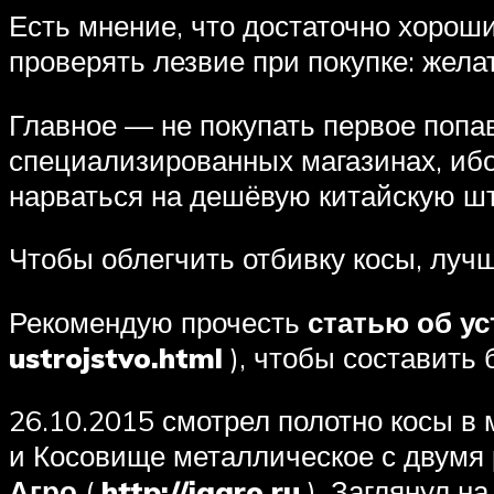
Есть мнение, что достаточно хорош
проверять лезвие при покупке: жела
Главное — не покупать первое попа
специализированных магазинах, ибо
нарваться на дешёвую китайскую шта
Чтобы облегчить отбивку косы, лучш
Рекомендую прочесть
статью об у
ustrojstvo.html
), чтобы составить
26.10.2015 смотрел полотно косы в
и Косовище металлическое с двумя 
Агро
(
http://iagro.ru
). Заглянул н