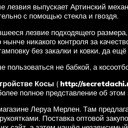
ие лезвия выпускает Артинский механ
тельно с помощью стекла и гвоздя.
вшееся лезвие подходящего размера,
 нынче никакого контроля за качеств
мповку без закалки и ковки, да ещё
е пользоваться не бабкой, а косоотб
стройстве Косы
(
http://secretdachi
 более полное представление об этом
 магазине Леруа Мерлен. Там предла
рукоятками. Поставка оптовой заку
а их сайт, а затем нашёл независимы