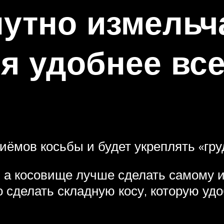
путно измельча
я удобнее все
иёмов косьбы и будет укреплять «груд
 а косовище лучше сделать самому из
 сделать складную косу, которую удо