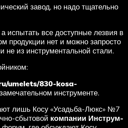
ический завод, но надо тщательно
 а испытать все доступные лезвия в
ом продукции нет и можно запросто
 и не из инструментальной стали.
ойником:
.ru/umelets/830-kosa-
 замечательном инструменте.
гают лишь Косу «Усадьба-Люкс» №7
почно-сбытовой
компании Инструм-
й форум, где обсуждают Косу