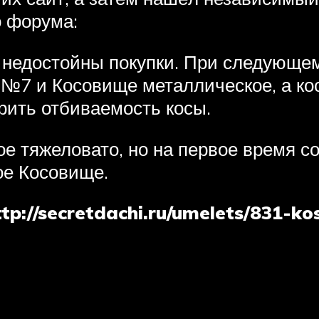
о форума:
T недостойны покупки. При следующе
№7 и Косовище металлическое, а кос
рить отбиваемость косы.
е тяжеловато, но на первое время с
ое Косовище.
ttp://secretdachi.ru/umelets/831-ko