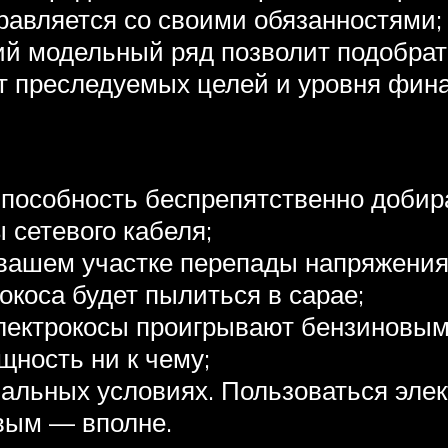
правляется со своими обязанностями;
й модельный ряд позволит подобрат
от преследуемых целей и уровня фин
Способность беспрепятственно добир
 сетевого кабеля;
а вашем участке перепады напряжения
трокоса будет пылиться в сарае;
лектрокосы проигрывают бензиновым
щность ни к чему;
мальных условиях. Пользоваться эл
овым — вполне.