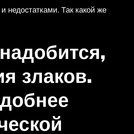
и недостатками. Так какой же
онадобится,
ия злаков.
удобнее
ической