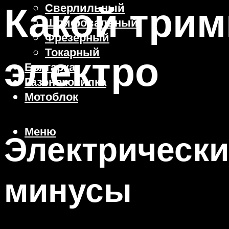
Какой трим
Сверлильный
Шлифовальный
Фрезерный
Токарный
электро
Болгарка
Газонокосилка
Мотоблок
Меню
Электрическ
минусы