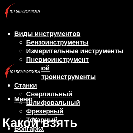
Виды инструментов
Бензоинструменты
Измерительные инструменты
Пневмоинструмент
Ручной
Электроинструменты
Станки
Сверлильный
Меню
Шлифовальный
Фрезерный
Какой взять
Токарный
Болгарка