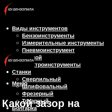
Виды инструментов
Бензоинструменты
Измерительные инструменты
Пневмоинструмент
Ручной
Электроинструменты
Станки
Сверлильный
Меню
Шлифовальный
Фрезерный
Какой зазор на
Токарный
Болгарка