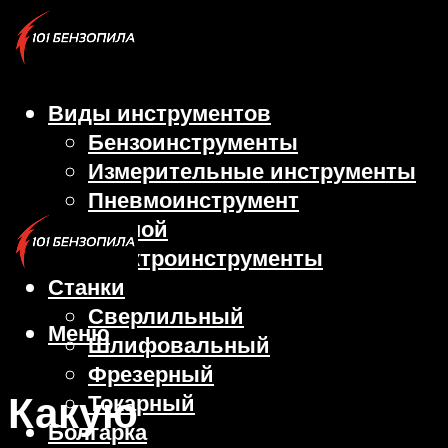
Виды инструментов
Бензоинструменты
Измерительные инструменты
Пневмоинструмент
Ручной
Электроинструменты
Станки
Сверлильный
Меню
Шлифовальный
Фрезерный
Какую
Токарный
Болгарка