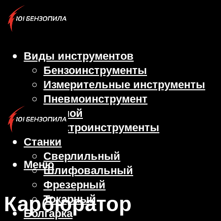
Виды инструментов
Бензоинструменты
Измерительные инструменты
Пневмоинструмент
Ручной
Электроинструменты
Станки
Сверлильный
Меню
Шлифовальный
Фрезерный
Карбюратор
Токарный
Болгарка