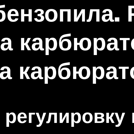
бензопила. 
а карбюрат
а карбюрат
ь регулировку