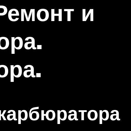
Ремонт и
ора.
ора.
 карбюратора