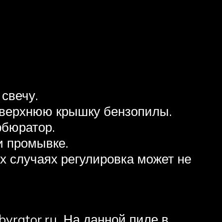
свечу.
 верхнюю крышку бензопилы.
рбюратор.
и промывке.
х случаях регулировка может не
yrator.ru. На данной пиле в