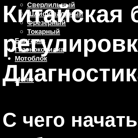
Китайская 
Сверлильный
Шлифовальный
Фрезерный
Токарный
регулировк
Болгарка
Газонокосилка
Мотоблок
Диагностик
Меню
С чего начат