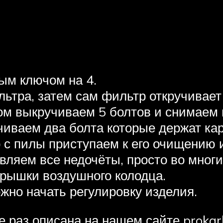
ым ключом на 4.
тра, затем сам фильтр откручивает 
ом выкручиваем 5 болтов и снимаем
чиваем два болта которые держат ка
р с пилы приступаем к его очищению 
ляем все недочёты, просто во многи
крышки воздушного колодца.
жно начать регулировку изделия.
е раз описана на нашем сайте prokarb