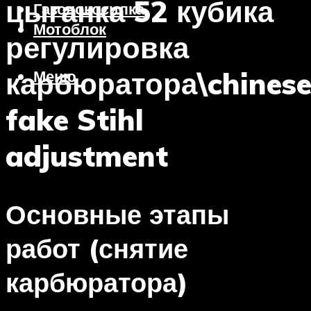
цыганка 52 кубика
Газонокосилка
Мотоблок
регулировка
карбюратора\chines
Меню
fake Stihl
adjustment
Основные этапы
работ (снятие
карбюратора)