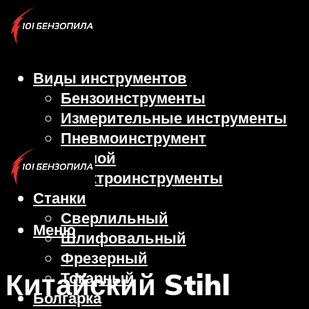
Виды инструментов
Бензоинструменты
Измерительные инструменты
Пневмоинструмент
Ручной
Электроинструменты
Станки
Сверлильный
Меню
Шлифовальный
Фрезерный
Китайский Stihl
Токарный
Болгарка