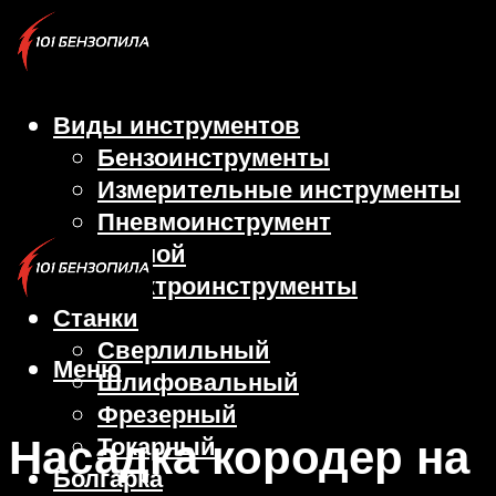
Виды инструментов
Бензоинструменты
Измерительные инструменты
Пневмоинструмент
Ручной
Электроинструменты
Станки
Сверлильный
Меню
Шлифовальный
Фрезерный
Насадка кородер на
Токарный
Болгарка