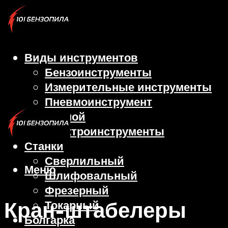
Виды инструментов
Бензоинструменты
Измерительные инструменты
Пневмоинструмент
Ручной
Электроинструменты
Станки
Сверлильный
Меню
Шлифовальный
Фрезерный
Кран-штабелеры
Токарный
Болгарка