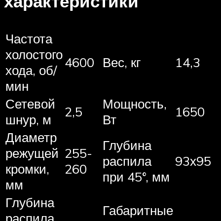
характеристики
Частота
холостого
4600
Вес, кг
14,3
хода, об/
мин
Сетевой
Мощность,
2,5
1650
шнур, м
Вт
Диаметр
Глубина
режущей
255-
распила
93х95
кромки,
260
при 45°, мм
мм
Глубина
Габаритные
распила