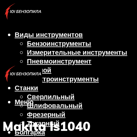
Виды инструментов
Бензоинструменты
Измерительные инструменты
Пневмоинструмент
Ручной
Электроинструменты
Станки
Сверлильный
Меню
Шлифовальный
Фрезерный
Makita ls1040
Токарный
Болгарка