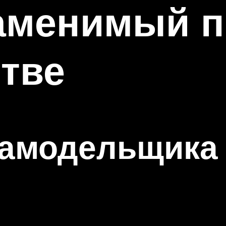
заменимый 
тве
самодельщика