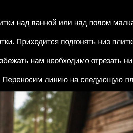
тки над ванной или над полом малка
ки. Приходится подгонять низ плитки
збежать нам необходимо отрезать низ
й. Переносим линию на следующую пли