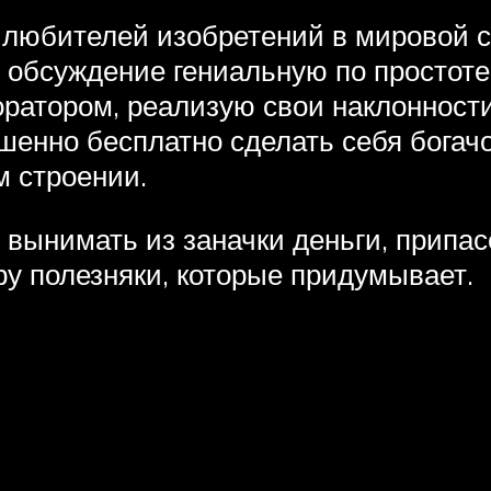
любителей изобретений в мировой се
 обсуждение гениальную по простот
оратором, реализую свои наклонности
енно бесплатно сделать себя богачо
м строении.
и вынимать из заначки деньги, припас
у полезняки, которые придумывает.