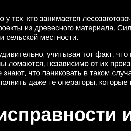
ко у тех, кто занимается лесозагото
екты из древесного материала. Сило
 и сельской местности.
удивительно, учитывая тот факт, чт
лы ломаются, независимо от их прои
е знают, что паниковать в таком случ
олнить даже те операторы, которые 
справности и