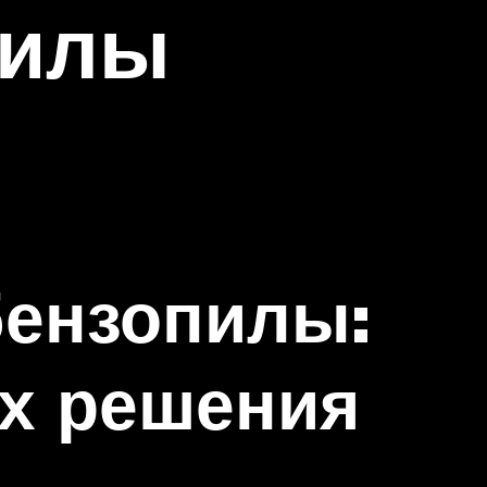
пилы
бензопилы:
их решения