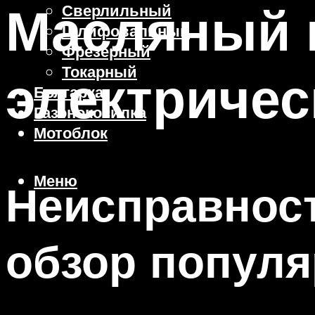
Масляный 
Сверлильный
Шлифовальный
Фрезерный
Токарный
электричес
Болгарка
Газонокосилка
Мотоблок
Меню
Неисправност
обзор популя