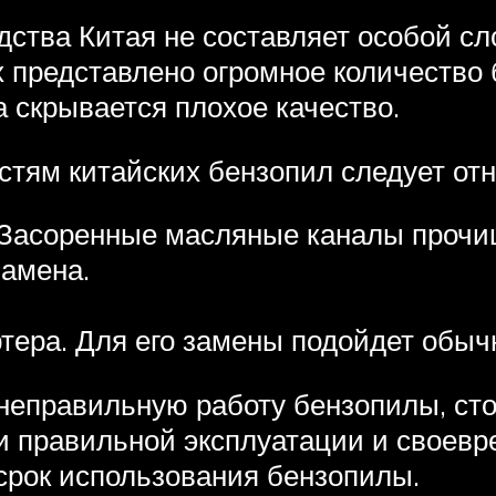
ства Китая не составляет особой сло
х представлено огромное количество
а скрывается плохое качество.
тям китайских бензопил следует отн
 Засоренные масляные каналы прочищ
замена.
тера. Для его замены подойдет обыч
неправильную работу бензопилы, сто
ри правильной эксплуатации и свое
срок использования бензопилы.