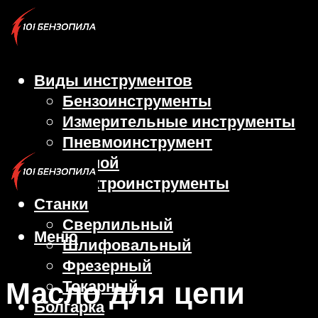
Виды инструментов
Бензоинструменты
Измерительные инструменты
Пневмоинструмент
Ручной
Электроинструменты
Станки
Сверлильный
Меню
Шлифовальный
Фрезерный
Масло для цепи
Токарный
Болгарка