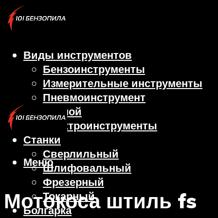
Виды инструментов
Бензоинструменты
Измерительные инструменты
Пневмоинструмент
Ручной
Электроинструменты
Станки
Сверлильный
Меню
Шлифовальный
Фрезерный
Мотокоса штиль fs
Токарный
Болгарка