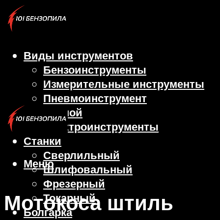
Виды инструментов
Бензоинструменты
Измерительные инструменты
Пневмоинструмент
Ручной
Электроинструменты
Станки
Сверлильный
Меню
Шлифовальный
Фрезерный
Мотокоса штиль
Токарный
Болгарка