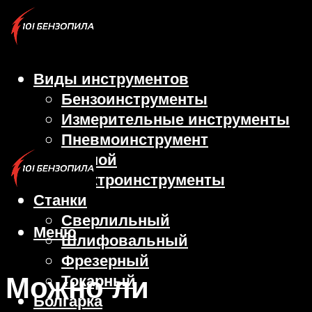
Виды инструментов
Бензоинструменты
Измерительные инструменты
Пневмоинструмент
Ручной
Электроинструменты
Станки
Сверлильный
Меню
Шлифовальный
Фрезерный
Можно ли
Токарный
Болгарка