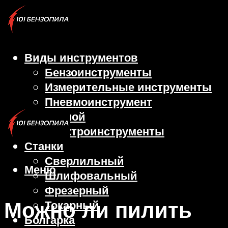
Виды инструментов
Бензоинструменты
Измерительные инструменты
Пневмоинструмент
Ручной
Электроинструменты
Станки
Сверлильный
Меню
Шлифовальный
Фрезерный
Можно ли пилить
Токарный
Болгарка