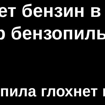
ет бензин в
р бензопил
пила глохнет 