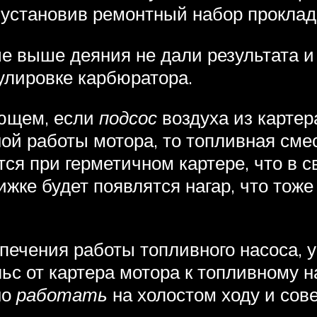
установив ремонтный набор проклад
ые выше деяния не дали результата 
гулировке карбюратора.
ующем, если
подсос
воздуха из картер
ой работы мотора, то топливная сме
ется при герметичном картере, что в
движке будет появлятся нагар, что то
спечения работы топливного насоса, 
с от картера мотора к топливному н
но
работать
на холостом ходу и сов