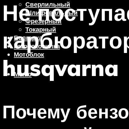
Не поступа
Сверлильный
Шлифовальный
Фрезерный
Токарный
карбюрато
Болгарка
Газонокосилка
Мотоблок
husqvarna
Меню
Почему бензо