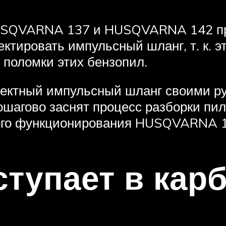
SQVARNA 137 и HUSQVARNA 142 при
ктировать импульсный шланг, т. к. э
поломки этих бензопил.
дефектный импульсный шланг своими
пошагово заснят процесс разборки пи
ного функционирования HUSQVARNA 1
ступает в кар