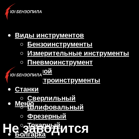
Виды инструментов
Бензоинструменты
Измерительные инструменты
Пневмоинструмент
Ручной
Электроинструменты
Станки
Сверлильный
Меню
Шлифовальный
Фрезерный
Не заводится
Токарный
Болгарка