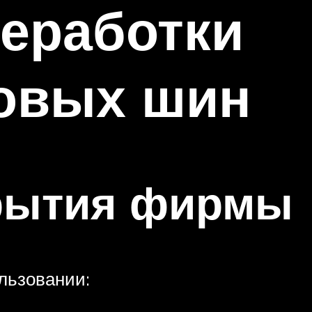
еработки
овых шин
крытия фирмы
льзовании: