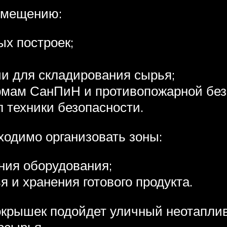
омещению:
ых построек;
и для складирования сырья;
рмам СанПиН и противопожарной без
 техники безопасности.
одимо организовать зоны:
ния оборудования;
 и хранения готового продукта.
окрышек подойдет уличный неотапли
рсырья.