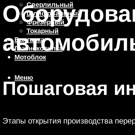
Оборудова
Сверлильный
Шлифовальный
Фрезерный
Токарный
автомобил
Болгарка
Газонокосилка
Мотоблок
Меню
Пошаговая и
Этапы открытия производства пере