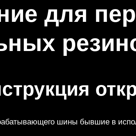
ние для пер
ьных резин
нструкция от
рабатывающего шины бывшие в испо