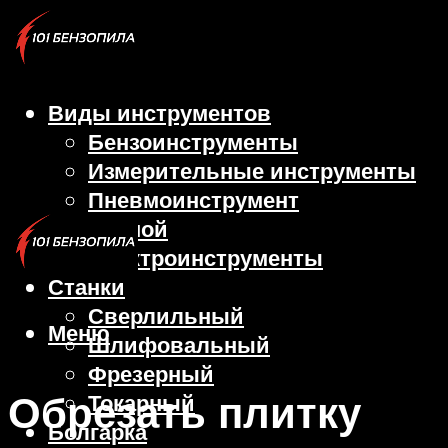
Виды инструментов
Бензоинструменты
Измерительные инструменты
Пневмоинструмент
Ручной
Электроинструменты
Станки
Сверлильный
Меню
Шлифовальный
Фрезерный
Обрезать плитку
Токарный
Болгарка