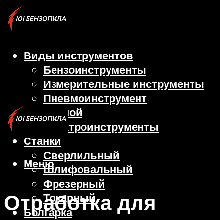
Виды инструментов
Бензоинструменты
Измерительные инструменты
Пневмоинструмент
Ручной
Электроинструменты
Станки
Сверлильный
Меню
Шлифовальный
Фрезерный
Отработка для
Токарный
Болгарка