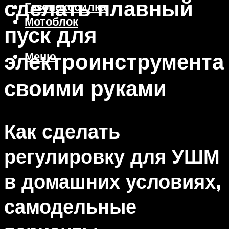
сделать плавный
Газонокосилка
Мотоблок
пуск для
электроинструмента
Меню
своими руками
Как сделать
регулировку для УШМ
в домашних условиях,
самодельные