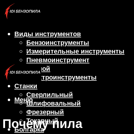
Виды инструментов
Бензоинструменты
Измерительные инструменты
Пневмоинструмент
Ручной
Электроинструменты
Станки
Сверлильный
Меню
Шлифовальный
Фрезерный
Почему пила
Токарный
Болгарка