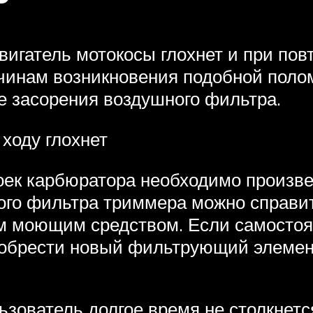
вигатель мотокосы глохнет и при пов
чинам возникновения подобной поло
же засорения воздушного фильтра.
ходу глохнет
ек карбюратора необходимо произвес
ого фильтра триммера можно справить
м моющим средством. Если самостоят
иобрести новый фильтрующий элемент
зователь долгое время не столкнется