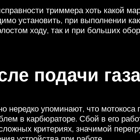
справности триммера хоть какой марк
имо установить, при выполнении како
лостом ходу, так и при больших обор
сле подачи газ
о нередко упоминают, что мотокоса г
блем в карбюраторе. Сбой в его рабо
 сложных критериях, значимой перег
ия устройства при работе.