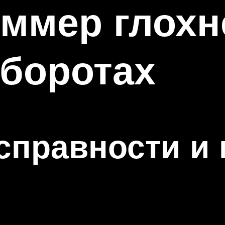
ммер глохн
оборотах
правности и 