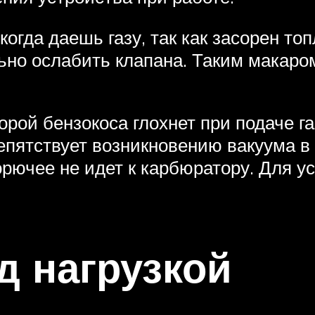
когда даешь газу, так как засорен т
льно ослабить клапана. Таким макаро
орой бензокоса глохнет при подаче г
репятствует возникновению вакуума в
горючее не идет к карбюратору. Для 
д нагрузкой