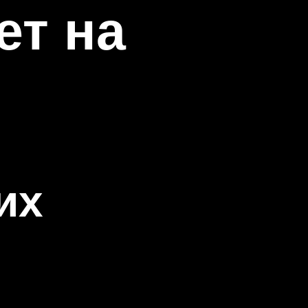
ет на
их