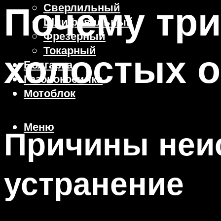
Почему три
Сверлильный
Шлифовальный
Фрезерный
Токарный
холостых 
Болгарка
Газонокосилка
Мотоблок
Меню
Причины неис
устранение