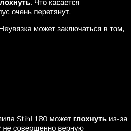
глохнуть
. Что касается
пус очень перетянут.
 Неувязка может заключаться в том,
пила Stihl 180 может
глохнуть
из-за
у не совершенно верную