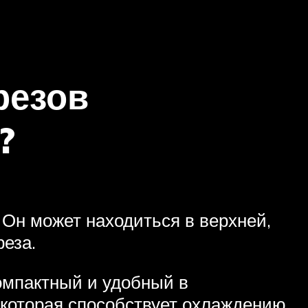
резов
?
 Он может находиться в верхней,
реза.
компактный и удобный в
 которая способствует охлаждению