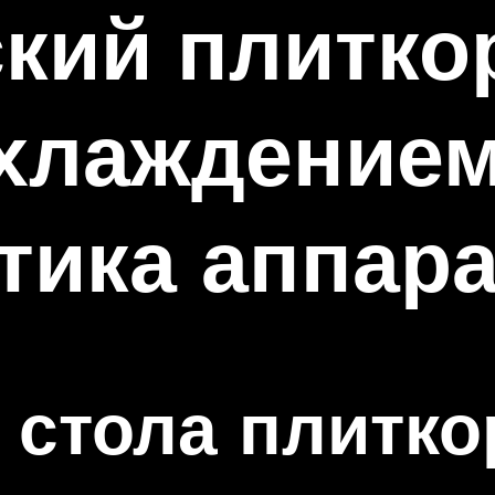
кий плитко
хлаждением
тика аппар
 стола плитко