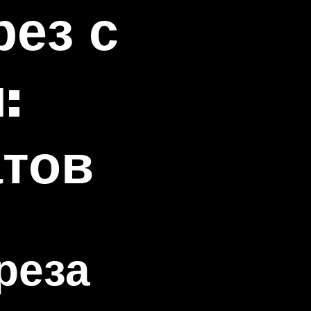
рез с
:
атов
реза