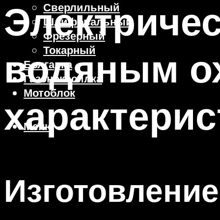
Электричес
Сверлильный
Шлифовальный
Фрезерный
Токарный
водяным о
Болгарка
Газонокосилка
Мотоблок
характерис
Меню
Изготовление