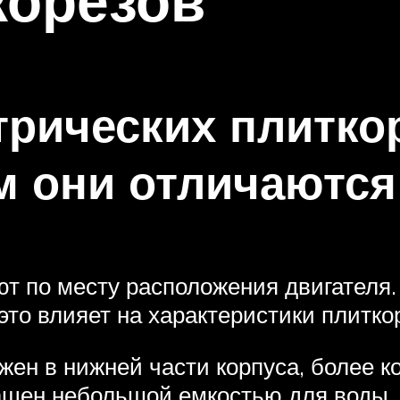
трических плитко
м они отличаются
т по месту расположения двигателя.
то влияет на характеристики плитко
жен в нижней части корпуса, более 
ащен небольшой емкостью для воды,