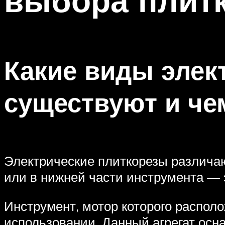
Какие виды элек
существуют и че
Электрические плиткорезы различаю
или в нижней части инструмента — э
Инструмент, мотор которого располо
использовании. Данный агрегат осн