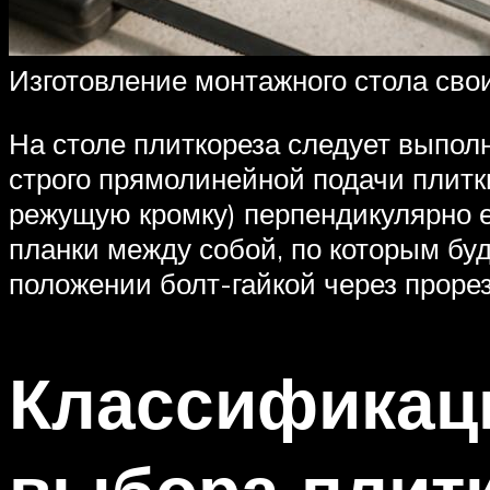
Изготовление монтажного стола сво
На столе плиткореза следует выпол
строго прямолинейной подачи плитки
режущую кромку) перпендикулярно 
планки между собой, по которым б
положении болт-гайкой через прорез
Классификац
выбора плит