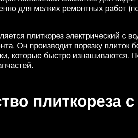
енно для мелких ремонтных работ (по
яется плиткорез электрический с во
нта. Он производит порезку плиток 
ки, которые быстро изнашиваются. П
апчастей.
тво плиткореза 