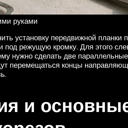
ими руками
нить установку передвижной планки
 под режущую кромку. Для этого слев
ему нужно сделать две параллельные
удут перемещаться концы направляющ
ь.
ия и основные
корезов