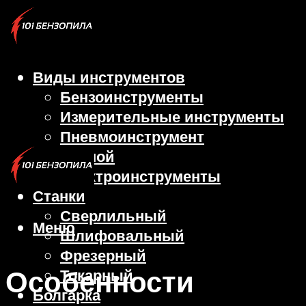
Виды инструментов
Бензоинструменты
Измерительные инструменты
Пневмоинструмент
Ручной
Электроинструменты
Станки
Сверлильный
Меню
Шлифовальный
Фрезерный
Особенности
Токарный
Болгарка