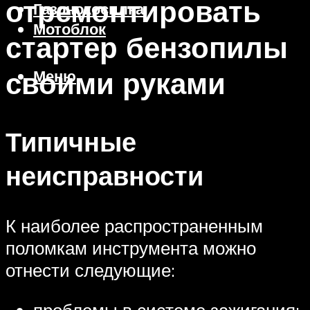
отремонтировать
Газонокосилка
Мотоблок
стартер бензопилы
своими руками
Меню
Типичные
неисправности
К наиболее распространенным
поломкам инструмента можно
отнести следующие:
проблемы в системе зажигания;