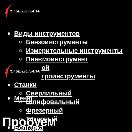
Виды инструментов
Бензоинструменты
Измерительные инструменты
Пневмоинструмент
Ручной
Электроинструменты
Станки
Сверлильный
Меню
Шлифовальный
Фрезерный
Пробуем
Токарный
Болгарка