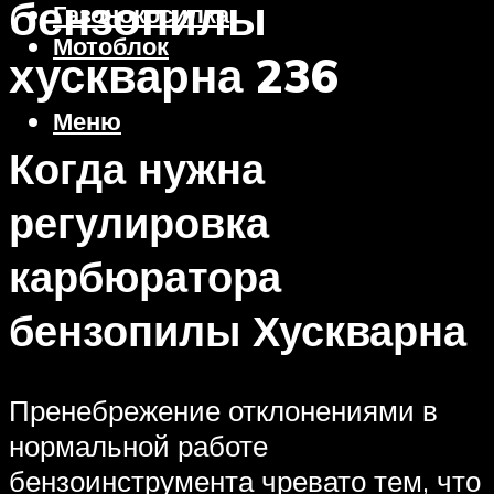
бензопилы
Газонокосилка
Мотоблок
хускварна 236
Меню
Когда нужна
регулировка
карбюратора
бензопилы Хускварна
Пренебрежение отклонениями в
нормальной работе
бензоинструмента чревато тем, что