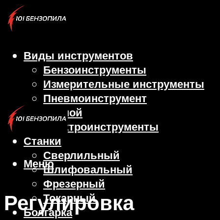
Виды инструментов
Бензоинструменты
Измерительные инструменты
Пневмоинструмент
Ручной
Электроинструменты
Станки
Сверлильный
Меню
Шлифовальный
Фрезерный
Регулировка
Токарный
Болгарка