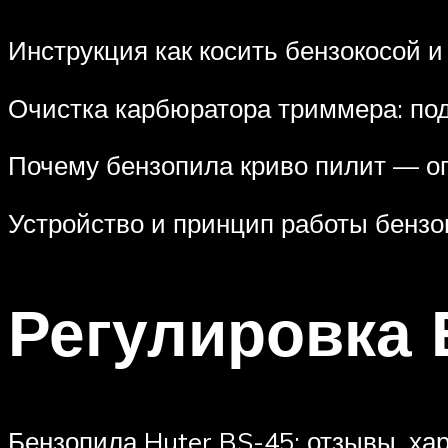
Инструкция как косить бензокосой 
Очистка карбюратора триммера: по
Почему бензопила криво пилит — о
Устройство и принцип работы бенз
Регулировка 
Бензопила Huter BS-45: отзывы, хар