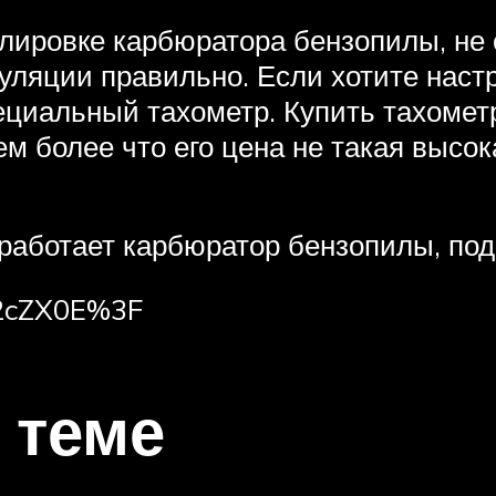
улировке карбюратора бензопилы, не 
ляции правильно. Если хотите наст
ециальный тахометр. Купить тахомет
ем более что его цена не такая высок
работает карбюратор бензопилы, под
M2cZX0E%3F
 теме