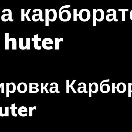
ка карбюрат
huter
ировка Карбю
uter