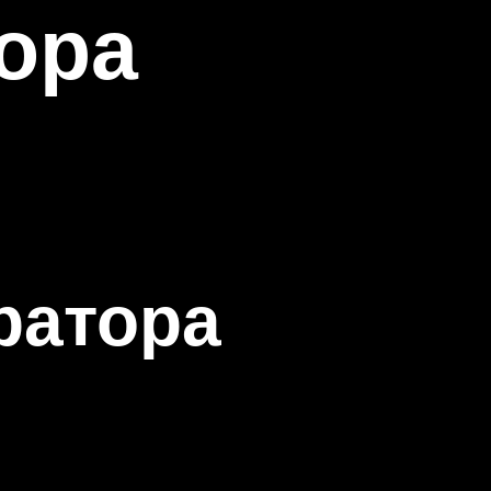
ора
ратора