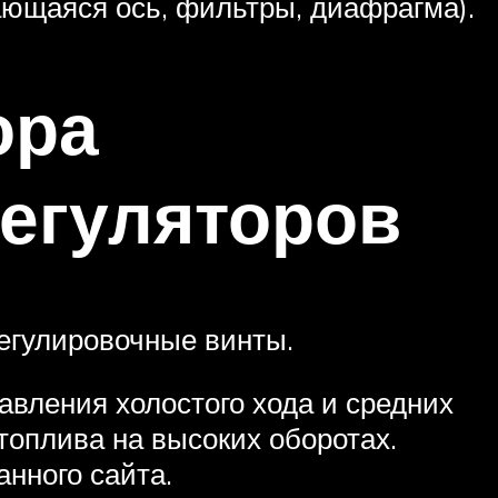
чающаяся ось, фильтры, диафрагма).
ора
егуляторов
регулировочные винты.
авления холостого хода и средних
топлива на высоких оборотах.
нного сайта.