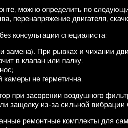
монте, можно определить по следующ
ва, перенапряжение двигателя, скач
без консультации специалиста:
 замена). При рывках и чихании дви
рчит в клапан или палку;
нос;
 камеры не герметична.
ор при засорении воздушного фильт
яли защелку из-за сильной вибрации
анные ремонтные комплекты для са