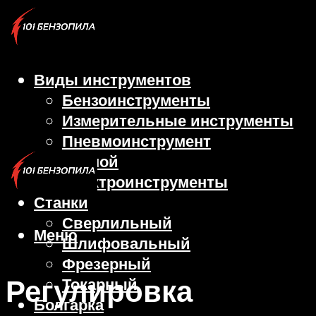
Виды инструментов
Бензоинструменты
Измерительные инструменты
Пневмоинструмент
Ручной
Электроинструменты
Станки
Сверлильный
Меню
Шлифовальный
Фрезерный
Регулировка
Токарный
Болгарка