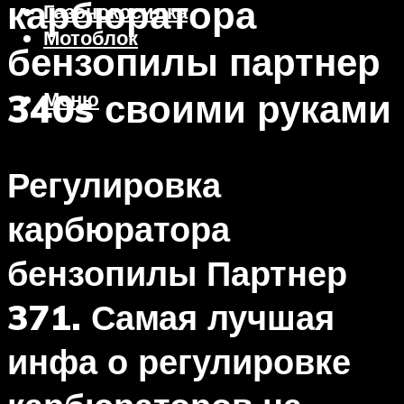
карбюратора
Газонокосилка
Мотоблок
бензопилы партнер
340s своими руками
Меню
Регулировка
карбюратора
бензопилы Партнер
371. Самая лучшая
инфа о регулировке