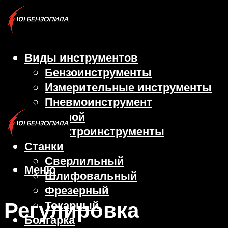
Виды инструментов
Бензоинструменты
Измерительные инструменты
Пневмоинструмент
Ручной
Электроинструменты
Станки
Сверлильный
Меню
Шлифовальный
Фрезерный
Регулировка
Токарный
Болгарка