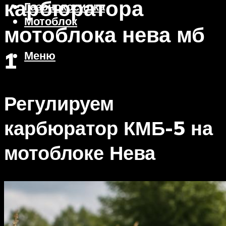
карбюратора
Газонокосилка
Мотоблок
мотоблока нева мб
1
Меню
Регулируем
карбюратор КМБ-5 на
мотоблоке Нева