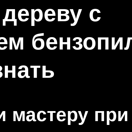
 дереву с
ем бензопи
знать
 мастеру при