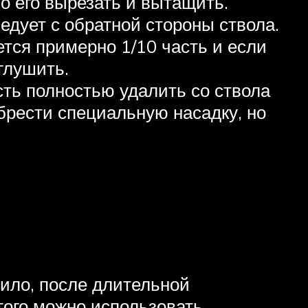
о его вырезать и вытащить.
дует с обратной стороны ствола.
ется примерно 1/10 часть и если
глушить.
сть полностью удалить со ствола
брести специальную насадку, но
ило, после длительной
того можно использовать