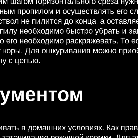
 шагом горизонтального среза нужн
ым пропилом и осуществлять его сле
ствол не пилится до конца, а оставля
опилу необходимо быстро убрать и за
о его необходимо раскряжевать. То е
от коры. Для ошкуривания можно прио
у с цепью.
рументом
вать в домашних условиях. Как прав
 затачивание режущей кромки. Для э