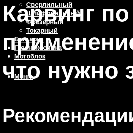
Карвинг по
Сверлильный
Шлифовальный
Фрезерный
Токарный
применени
Болгарка
Газонокосилка
Мотоблок
что нужно 
Меню
Рекомендации