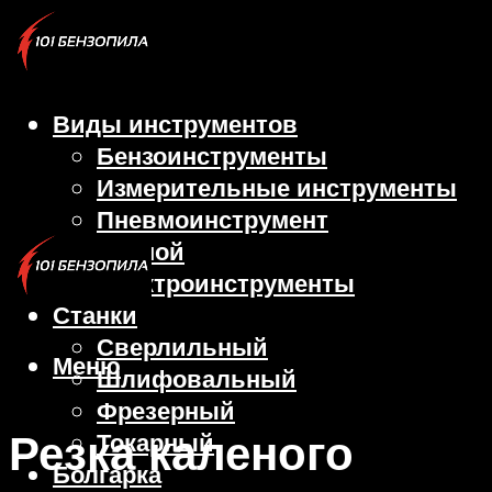
Виды инструментов
Бензоинструменты
Измерительные инструменты
Пневмоинструмент
Ручной
Электроинструменты
Станки
Сверлильный
Меню
Шлифовальный
Фрезерный
Резка каленого
Токарный
Болгарка