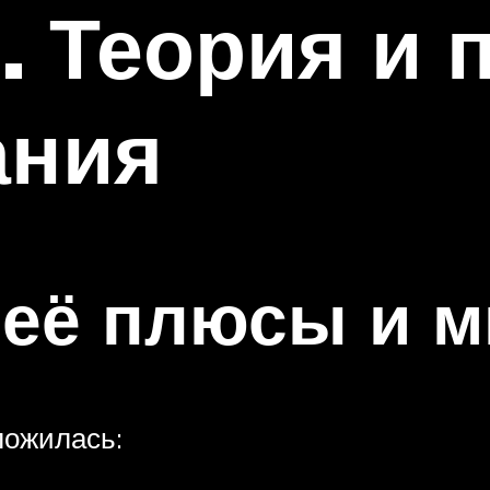
. Теория и 
ания
 её плюсы и 
ложилась: