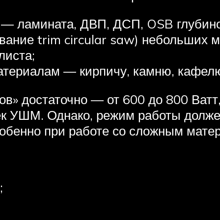
 — ламината, ДВП, ДСП, OSB глубино
вание trim circular saw) небольших 
листа;
териалам — кирпичу, камню, кафел
в» достаточно — от 600 до 800 Ватт
к УШМ. Однако, режим работы долж
собенно при работе со сложным мате
;