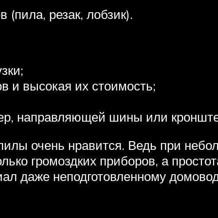
(пила, резак, лобзик).
зки;
в и высокая их стоимость;
мер, направляющей шины или кронште
илы очень нравится. Ведь при небо
лько громоздких приборов, а просто
иал даже неподготовленному домовод