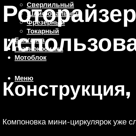
Роторайзер
Сверлильный
Шлифовальный
Фрезерный
Токарный
использов
Болгарка
Газонокосилка
Мотоблок
Меню
Конструкция,
Компоновка мини-циркулярок уже с